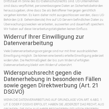
Drittstaat im Sinne des EU-Datenschutzrechts sind. US-Unternehmen
sind dazu verpflichtet, personenbezogene Daten an Sicherheitsbehörden
herauszugeben, ohne dass Sie als Betroffener hiergegen gerichtlich
vorgehen könnten. Es kann daher nicht ausgeschlossen werden, dass US-
Behörden (z.B. Geheimdienste) Ihre auf US-Servern befindlichen Daten zu
Überwachungszwecken verarbeiten, auswerten und dauerhaft speichern.
Wir haben auf diese Verarbeitungstätigkeiten keinen Einfluss.
Widerruf Ihrer Einwilligung zur
Datenverarbeitung
Viele Datenverarbeitungsvorgänge sind nur mit Ihrer ausdrücklichen
Einwilligung möglich. Sie können eine bereits erteilte Einwilligung jederzeit
widerrufen. Die Rechtmäßigkeit der bis zum Widerruf erfolgten
Datenverarbeitung bleibt vom Widerruf unberührt.
Widerspruchsrecht gegen die
Datenerhebung in besonderen Fällen
sowie gegen Direktwerbung (Art. 21
DSGVO)
WENN DIE DATENVERARBEITUNG AUF GRUNDLAGE VON ART. 6 ABS. 1
LIT. E ODER F DSGVO ERFOLGT, HABEN SIE JEDERZEIT DAS RECHT, AUS
GRÜNDEN, DIE SICH AUS IHRER BESONDEREN SITUATION ERGEBEN,