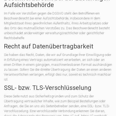
Aufsichts­behörde
Im Falle von Verstößen gegen die DSGVO steht den Betroffenen ein
Beschwerderecht bei einer Aufsichtsbehörde, insbesondere in dem
Mitgliedstaat ihres gewöhnlichen Aufenthalts, ihres Arbeitsplatzes oder
des Orts des mutmaßlichen Verstoßes zu. Das Beschwerderecht besteht
unbeschadet anderweitiger verwaltungsrechtlicher oder gerichtlicher
Rechtsbehelfe.
Recht auf Daten­übertrag­barkeit
Sie haben das Recht, Daten, die wir auf Grundlage Ihrer Einwilligung oder
in Erfüllung eines Vertrags automatisiert verarbeiten, an sich oder an
einen Dritten in einem gängigen, maschinenlesbaren Format aushändigen
zu lassen. Sofern Sie die direkte Übertragung der Daten an einen anderen
Verantwortlichen verlangen, erfolgt dies nur, soweit es technisch machbar
ist.
SSL- bzw. TLS-Verschlüsselung
Diese Seite nutzt aus Sicherheitsgründen und zum Schutz der
Übertragung vertraulicher Inhalte, wie zum Beispiel Bestellungen oder
Anfragen, die Sie an uns als Seitenbetreiber senden, eine SSL- bzw. TLS-
Verschlüsselung. Eine verschlüsselte Verbindung erkennen Sie daran,
dass die Adresszeile des Browsers von „http://“ auf „https://“ wechselt