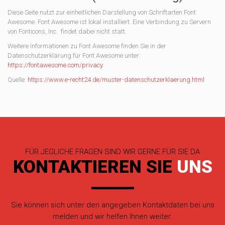
Diese Seite nutzt zur einheitlichen Darstellung von Schriftarten Font
Awesome. Font Awesome ist lokal installiert. Eine Verbindung zu Servern
von Fonticons, Inc. findet dabei nicht statt.
Weitere Informationen zu Font Awesome finden Sie in der
Datenschutzerklärung für Font Awesome unter:
https://fontawesome.com/privacy
.
Quelle:
https://www.e-recht24.de/muster-datenschutzerklaerung.html
FÜR JEGLICHE FRAGEN SIND WIR GERNE FÜR SIE DA
KONTAKTIEREN SIE
UNS
Sie können sich unter den angegeben Kontaktdaten bei uns
melden und wir helfen Ihnen weiter.