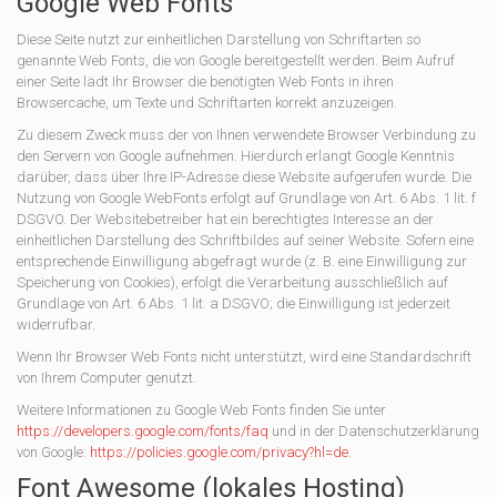
Google Web Fonts
Diese Seite nutzt zur einheitlichen Darstellung von Schriftarten so
genannte Web Fonts, die von Google bereitgestellt werden. Beim Aufruf
einer Seite lädt Ihr Browser die benötigten Web Fonts in ihren
Browsercache, um Texte und Schriftarten korrekt anzuzeigen.
Zu diesem Zweck muss der von Ihnen verwendete Browser Verbindung zu
den Servern von Google aufnehmen. Hierdurch erlangt Google Kenntnis
darüber, dass über Ihre IP-Adresse diese Website aufgerufen wurde. Die
Nutzung von Google WebFonts erfolgt auf Grundlage von Art. 6 Abs. 1 lit. f
DSGVO. Der Websitebetreiber hat ein berechtigtes Interesse an der
einheitlichen Darstellung des Schriftbildes auf seiner Website. Sofern eine
entsprechende Einwilligung abgefragt wurde (z. B. eine Einwilligung zur
Speicherung von Cookies), erfolgt die Verarbeitung ausschließlich auf
Grundlage von Art. 6 Abs. 1 lit. a DSGVO; die Einwilligung ist jederzeit
widerrufbar.
Wenn Ihr Browser Web Fonts nicht unterstützt, wird eine Standardschrift
von Ihrem Computer genutzt.
Weitere Informationen zu Google Web Fonts finden Sie unter
https://developers.google.com/fonts/faq
und in der Datenschutzerklärung
von Google:
https://policies.google.com/privacy?hl=de
.
Font Awesome (lokales Hosting)