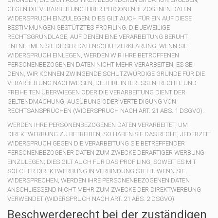
GEGEN DIE VERARBEITUNG IHRER PERSONENBEZOGENEN DATEN
WIDERSPRUCH EINZULEGEN; DIES GILT AUCH FÜR EIN AUF DIESE
BESTIMMUNGEN GESTÜTZTES PROFILING. DIE JEWEILIGE
RECHTSGRUNDLAGE, AUF DENEN EINE VERARBEITUNG BERUHT,
ENTNEHMEN SIE DIESER DATENSCHUTZERKLÄRUNG. WENN SIE
WIDERSPRUCH EINLEGEN, WERDEN WIR IHRE BETROFFENEN
PERSONENBEZOGENEN DATEN NICHT MEHR VERARBEITEN, ES SEI
DENN, WIR KÖNNEN ZWINGENDE SCHUTZWÜRDIGE GRÜNDE FÜR DIE
VERARBEITUNG NACHWEISEN, DIE IHRE INTERESSEN, RECHTE UND
FREIHEITEN ÜBERWIEGEN ODER DIE VERARBEITUNG DIENT DER
GELTENDMACHUNG, AUSÜBUNG ODER VERTEIDIGUNG VON
RECHTSANSPRÜCHEN (WIDERSPRUCH NACH ART. 21 ABS. 1 DSGVO).
WERDEN IHRE PERSONENBEZOGENEN DATEN VERARBEITET, UM
DIREKTWERBUNG ZU BETREIBEN, SO HABEN SIE DAS RECHT, JEDERZEIT
WIDERSPRUCH GEGEN DIE VERARBEITUNG SIE BETREFFENDER
PERSONENBEZOGENER DATEN ZUM ZWECKE DERARTIGER WERBUNG
EINZULEGEN; DIES GILT AUCH FÜR DAS PROFILING, SOWEIT ES MIT
SOLCHER DIREKTWERBUNG IN VERBINDUNG STEHT. WENN SIE
WIDERSPRECHEN, WERDEN IHRE PERSONENBEZOGENEN DATEN
ANSCHLIESSEND NICHT MEHR ZUM ZWECKE DER DIREKTWERBUNG
VERWENDET (WIDERSPRUCH NACH ART. 21 ABS. 2 DSGVO).
Beschwerde­recht bei der zuständigen