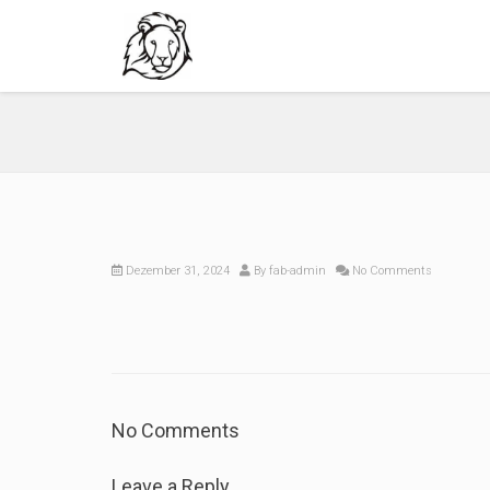
Dezember 31, 2024
By
fab-admin
No Comments
No Comments
Leave a Reply