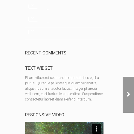
...
...
...
RECENT COMMENTS
TEXT WIDGET
Etiam vitae orci sed nunc tempor ultrices eget a
purus. Quisque pellentesque quam venenatis,
aliquet ipsum a, auctor lacus. Integer pharetra
velit sem, eget luctus leo molestie a. Suspendisse
consectetur laoreet diam eleifend interdum.
RESPONSIVE VIDEO