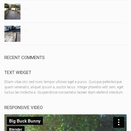
...
...
RECENT COMMENTS
TEXT WIDGET
Etiam vitae orci sed nunc tempor ultrices eget a purus. Quisque pellentesque
quam venenatis, aliquet ipsum a, auctor lacus. Integer pharetra velit sem, eget
luctus leo molestie a. Suspendisse consectetur laoreet diam eleifend interdum.
RESPONSIVE VIDEO